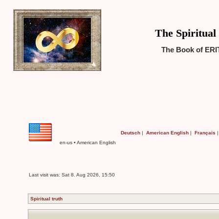
The Spiritual
The Book of ERI
Deutsch
|
American English
|
Français
en-us • American English
Last visit was: Sat 8. Aug 2026, 15:50
Spiritual truth