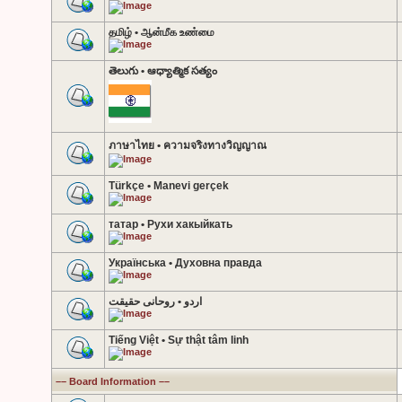
தமிழ் • ஆன்மீக உண்மை
తెలుగు • ఆధ్యాత్మిక సత్యం
ภาษาไทย • ความจริงทางวิญญาณ
Türkçe • Manevi gerçek
татар • Рухи хакыйкать
Українська • Духовна правда
اردو • روحانی حقیقت
Tiếng Việt • Sự thật tâm linh
–– Board Information ––