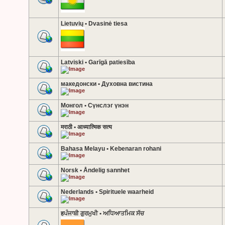
Lietuvių • Dvasinė tiesa
Latviski • Garīgā patiesība
македонски • Духовна вистина
Монгол • Сүнслэг үнэн
मराठी • आध्यात्मिक सत्य
Bahasa Melayu • Kebenaran rohani
Norsk • Åndelig sannhet
Nederlands • Spirituele waarheid
हਪੰਜਾਬੀ ਗੁਰਮੁਖੀ • ਅਧਿਆਤਮਿਕ ਸੱਚ