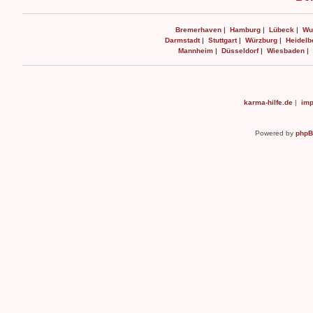
Bremerhaven
|
Hamburg
|
Lübeck
|
Wu
Darmstadt
|
Stuttgart
|
Würzburg
|
Heidelb
Mannheim
|
Düsseldorf
|
Wiesbaden
|
karma-hilfe.de
|
imp
Powered by
php