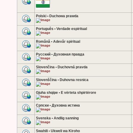
Polski • Duchowa prawda
Português • Verdade espiritual
Română • Adevăr spiritual
Русский • Духовная правда
Slovenčina • Duchovná pravda
Slovenščina • Duhovna resnica
Gjuha shqipe • E vërteta shpirtërore
Српски • Духовна истина
Svenska • Andlig sanning
Swahili • Ukweli wa Kiroho