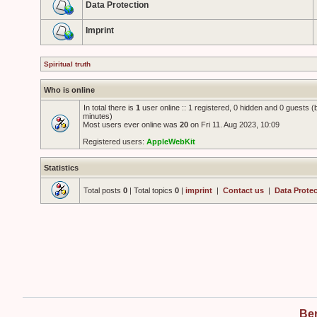
Data Protection
Imprint
Spiritual truth
Who is online
In total there is
1
user online :: 1 registered, 0 hidden and 0 guests 
minutes)
Most users ever online was
20
on Fri 11. Aug 2023, 10:09
Registered users:
AppleWebKit
Statistics
Total posts
0
| Total topics
0
|
imprint
|
Contact us
|
Data Prote
Ber