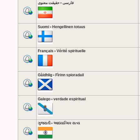
فارسی • حقیقت معنوی
Suomi • Hengellinen totuus
Français • Vérité spirituelle
Gàidhlig • Fìrinn spioradail
Galego • verdade espiritual
ગુજરાતી • આધ્યાત્મિક સત્ય