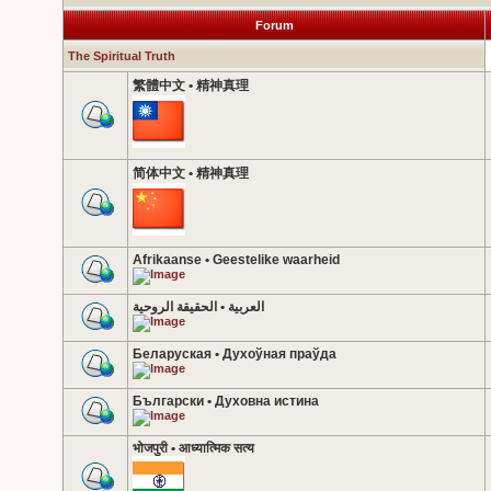
Forum
The Spiritual Truth
繁體中文 • 精神真理
简体中文 • 精神真理
Afrikaanse • Geestelike waarheid
العربية • الحقيقة الروحية
Беларуская • Духоўная праўда
Български • Духовна истина
भोजपुरी • आध्यात्मिक सत्य