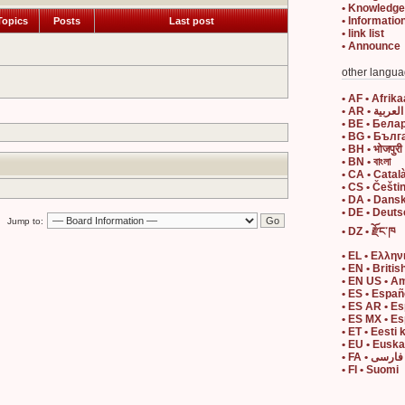
• Knowledge
• Informatio
opics
Posts
Last post
• link list
• Announce
other langua
• AF • Afrik
• AR • العربية
• BE • Бела
• BG • Бълг
• BH • भोजपुरी
• BN • বাংলা
• CA • Catal
• CS • Češti
• DA • Dans
• DE • Deut
Jump to:
• DZ • རྫོང་ཁ
• EL • Ελλην
• EN • Britis
• EN US • A
• ES • Españ
• ES AR • E
• ES MX • E
• ET • Eesti 
• EU • Eusk
• FA • فارسی
• FI • Suomi