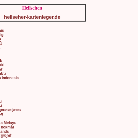
Hellsehen
hellseher-kartenleger.de
ais
lig
o
ી
a
ob
ski
ar
րեն
a Indonesia
어
ų
ki
донски јазик
ол
sa Melayu
k bokmål
lands
 ਗੁਰਮੁਖੀ