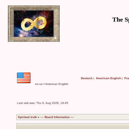
The S
Deutsch
|
American English
|
Fr
en-us • American English
Last visit was: Thu 6. Aug 2026, 19:45
Spiritual truth
»
–– Board Information ––