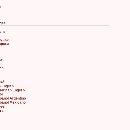
n
ges:
aans
руская
арски
à
na
k
sch
ικά
h English
merican English
ol
spañol Argentino
spañol Mexicano
keel
ara