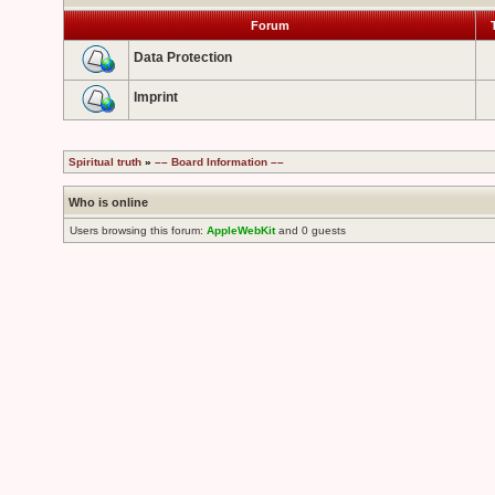
Forum
T
Data Protection
Imprint
Spiritual truth
»
–– Board Information ––
Who is online
Users browsing this forum:
AppleWebKit
and 0 guests