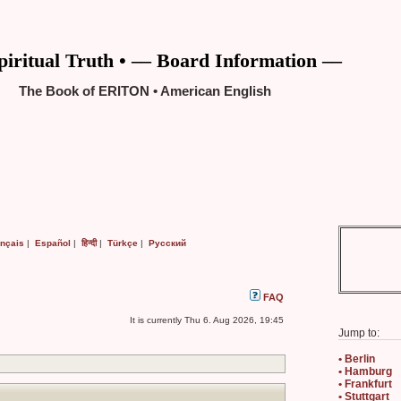
piritual Truth • –– Board Information ––
The Book of ERITON • American English
ançais
|
Español
|
हिन्दी
|
Türkçe
|
Русский
FAQ
It is currently Thu 6. Aug 2026, 19:45
Jump to:
• Berlin
• Hamburg
• Frankfurt
• Stuttgart