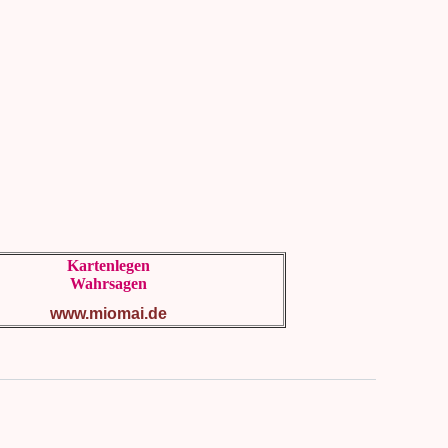
Kartenlegen
Wahrsagen
www.miomai.de