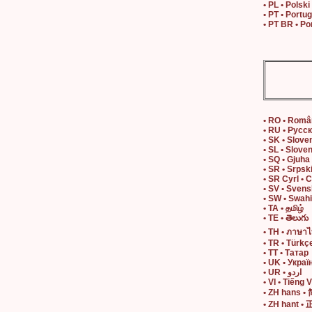
• PL • Polski
• PT • Portu
• PT BR • Po
• RO • Rom
• RU • Русс
• SK • Slove
• SL • Slove
• SQ • Gjuha
• SR • Srpsk
• SR Cyrl • 
• SV • Sven
• SW • Swahi
• TA • தமிழ்
• TE • తెలుగు
• TH • ภาษา
• TR • Türkç
• TT • Татар
• UK • Украї
• UR • اردو
• VI • Tiếng V
• ZH hans 
• ZH hant 