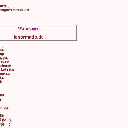
guês
rtuguês Brasileiro
Wahrsagen
lenormado.de
ână
кий
nčina
nščina
 shqipe
i Latinica
Српски
ska
li
ไทย
e
нська
iệt
• 简体中文
• 正體中文