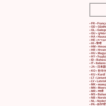
• FR • Franç
• GD • Gàidh
• GL • Galeg
• GU • ગુજરાત
• HA • Haus
• HE • עברית
• HI • हिन्दी
• HM • Hmo
• HR • Hrvat
• HU • Magy
• HY • հայե
• ID • Bahas
• IT • Italiano
• JA • 日本語
• KO • 한국
• KU • Kurdî
• LT • Lietuvi
• LV • Latvis
• MK • маке
• MN • Монг
• MR • मराठी
• MS • Baha
• NB • Nors
• NL • Neder
• PA • हਪੰਜਾਬੀ